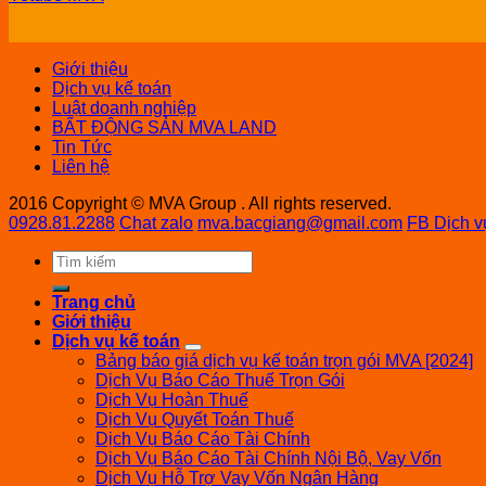
Giới thiệu
Dịch vụ kế toán
Luật doanh nghiệp
BẤT ĐỘNG SẢN MVA LAND
Tin Tức
Liên hệ
2016 Copyright © MVA Group . All rights reserved.
0928.81.2288
Chat zalo
mva.bacgiang@gmail.com
FB Dịch v
Trang chủ
Giới thiệu
Dịch vụ kế toán
Bảng báo giá dịch vụ kế toán trọn gói MVA [2024]
Dịch Vụ Báo Cáo Thuế Trọn Gói
Dịch Vụ Hoàn Thuế
Dịch Vụ Quyết Toán Thuế
Dịch Vụ Báo Cáo Tài Chính
Dịch Vụ Báo Cáo Tài Chính Nội Bộ, Vay Vốn
Dịch Vụ Hỗ Trợ Vay Vốn Ngân Hàng