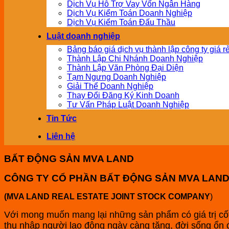
Dịch Vụ Hỗ Trợ Vay Vốn Ngân Hàng
Dịch Vụ Kiểm Toán Doanh Nghiệp
Dịch Vụ Kiểm Toán Đấu Thầu
Luật doanh nghiệp
Bảng báo giá dịch vụ thành lập công ty giá r
Thành Lập Chi Nhánh Doanh Nghiệp
Thành Lập Văn Phòng Đại Diện
Tạm Ngưng Doanh Nghiệp
Giải Thể Doanh Nghiệp
Thay Đổi Đăng Ký Kinh Doanh
Tư Vấn Pháp Luật Doanh Nghiệp
Tin Tức
Liên hệ
BẤT ĐỘNG SẢN MVA LAND
CÔNG TY CỔ PHẦN BẤT ĐỘNG SẢN MVA LAN
(MVA LAND REAL ESTATE JOINT STOCK COMPANY
)
Với mong muốn mang lại những sản phẩm có giá trị cốt
thu nhập người lao động ngày càng tăng, đời sống ô