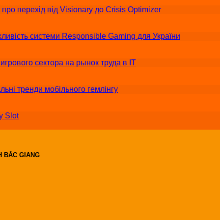
о перехід від Visionary до Crisis Optimizer
ливість системи Responsible Gaming для України
грового сектора на рынок труда в IT
альні тренди мобільного гемлінгу
 Slot
H BẮC GIANG