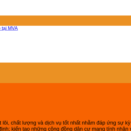
ẻ tại MVA
D
 lõi, chất lượng và dịch vụ tốt nhất nhằm đáp ứng sự 
̉n định; kiến tạo những cộng đồng dân cư mang tính nhân v