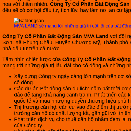
hòa với thiên nhiên.
Công Ty Cổ Phần Bất Động Sản
đều sẽ có cơ hội đầu tư, tích lũy, hay làm nơi an cư l
MVA LAND sẽ mang tới những giá trị cốt lõi của bất động
Công Ty Cổ Phần Bất Động Sản MVA Land
với đội 
Sơn, Xã Phụng Châu, Huyện Chương Mỹ, Thành phố H
nhà đầu tư trên cả nước.
Tầm nhìn chiến lược của
Công Ty Cổ Phần Bất Độn
mang tới những giá trị lâu dài cho cổ đông và những n
Xây dựng Công ty ngày càng lớn mạnh trên cơ sở 
cổ đông.
Các dự án Bất động sản du lịch: nắm bắt thời cơ 
đáo để tăng khả năng cạnh tranh. Phát triển các k
quốc tế và mua nhượng quyền thương hiệu phù hợ
Thị trường căn hộ: căn cứ vào đặc điểm thị trườn
trường căn hộ có chất lượng tốt, gần gũi với thiên
Phát triển dịch vụ cho thuê căn hộ nhằm đem lại 
của Công ty.