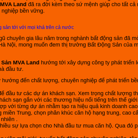
 MVA Land
đã ra đời kèm theo sứ mệnh giúp cho tất cả 
ập nghiệp bền vững.
 sản tới với mọi khá trên cả nước
ngũ chuyên gia lâu năm trong nghành bất động sản đã 
à Nội, mong muốn đem thị trường Bất Động Sản của m
g Sản MVA Land
hướng tới xây dựng công ty phát triển
hà đầu tư.
hướng đến chất lượng, chuyên nghiệp để phát triển bền 
để đầu tư các dự án khách sạn. Xem trọng chất lượng thi
hách sạn gắn với các thương hiệu nổi tiếng trên thế giớ
p với từng dự án nhằm tạo ra hiệu quả kinh doanh cao
g miền Trung, chọn phân khúc căn hộ hạng trung, cao cấ
 nhiên .
nhiều sự lựa chọn cho Nhà đầu tư mua căn hộ. Qua đó ph