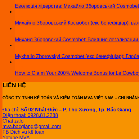
Jun
Еволюція лідерства: Михайло Зборовський Cosmobet пр
17
Jun
Михайло Зборовський Космобет (екс бенефіціар): важ
11
Jun
Михаил Зборовский Cosmobet: Влияние легализации и
03
Jun
Mykhailo Zborovskyi Cosmobet (екс бенефіціар): Глоб
03
Jun
How to Claim Your 200% Welcome Bonus for Le Cowboy
LIÊN HỆ
CÔNG TY TNHH KẾ TOÁN VÀ KIỂM TOÁN MVA VIỆT NAM – CHI NHÁN
Địa chỉ:
Số 02 Nhật Đức – P. Thọ Xương, Tp. Bắc Giang
Điện thoại: 0928.81.2288
Chat zalo
mva.bacgiang@gmail.com
FB Dịch vụ kế toán
Yotube MVA