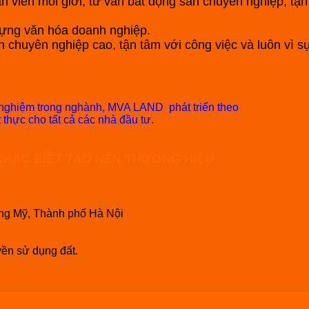
 viên môi giới, tư vấn bất động sản chuyên nghiệp, tận t
dựng văn hóa doanh nghiệp.
h chuyên nghiệp cao, tận tâm với công việc và luôn vì s
 nghiệm trong nghành, MVA LAND phát triển theo
t thực cho tất cả các nhà đầu tư.
KHÁC BIỆT TẠO NÊN THƯƠNG HIỆU
D
ng Mỹ, Thành phố Hà Nội
yền sử dụng đất.