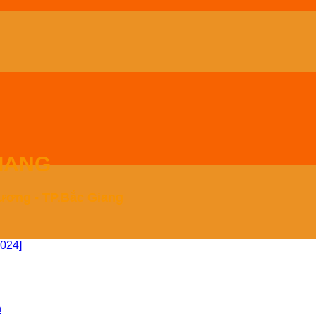
IANG
Xương - TP.Bắc Giang
2024]
n