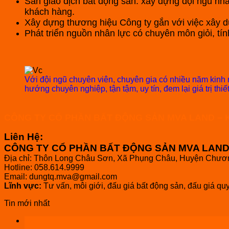
Sàn giao dịch bất động sản: xây dựng đội ngũ nhân
khách hàng.
Xây dựng thương hiệu Công ty gắn với việc xây 
Phát triển nguồn nhân lực có chuyên môn giỏi, tín
Với đội ngũ chuyên viên, chuyên gia có nhiều năm kinh
hướng chuyên nghiệp, tận tậm, uy tín, đem lại giá trị thiế
CÔNG TY CỔ PHẦN BẤT ĐỘNG SẢN MVA LAND – 
Liên Hệ:
CÔNG TY CỔ PHẦN BẤT ĐỘNG SẢN MVA LAN
Địa chỉ: Thôn Long Châu Sơn, Xã Phụng Châu, Huyện Chươ
Hotline: 058.614.9999
Email: dungtq.mva@gmail.com
Lĩnh vực:
Tư vấn, môi giới, đấu giá bất động sản, đấu giá qu
Tin mới nhất
12