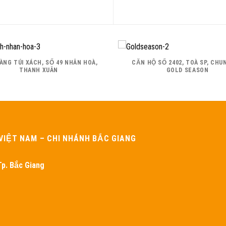
ÀNG TÚI XÁCH, SỐ 49 NHÂN HOÀ,
CĂN HỘ SỐ 2402, TOÀ SP, CHU
THANH XUÂN
GOLD SEASON
VIỆT NAM – CHI NHÁNH BẮC GIANG
p. Bắc Giang