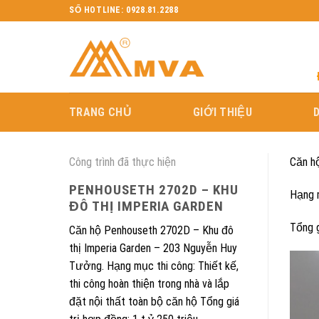
Skip
SỐ HOTLINE: 0928.81.2288
to
content
TRANG CHỦ
GIỚI THIỆU
Công trình đã thực hiện
Căn h
PENHOUSETH 2702D – KHU
Hạng m
ĐÔ THỊ IMPERIA GARDEN
Tổng g
Căn hộ Penhouseth 2702D – Khu đô
thị Imperia Garden – 203 Nguyễn Huy
Tưởng. Hạng mục thi công: Thiết kế,
thi công hoàn thiện trong nhà và lắp
đặt nội thất toàn bộ căn hộ Tổng giá