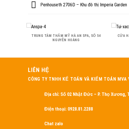
Penhouseth 2706D – Khu đô thị Imperia Garden
U ĐÔ THỊ
TRUNG TÂM THẨM MỸ HÀ AN SPA, SỐ 54
CỬA H
NGUYỄN HOÀNG
LIÊN HỆ
CÔNG TY TNHH KẾ TOÁN VÀ KIỂM TOÁN MVA 
Địa chỉ:
Số 02 Nhật Đức – P. Thọ Xương, T
Điện thoại: 0928.81.2288
Chat zalo