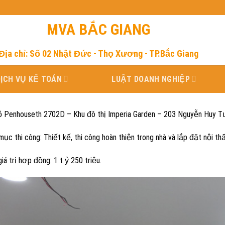
MVA BẮC GIANG
Địa chỉ: Số 02 Nhật Đức - Thọ Xương - TP.Bắc Giang
DỊCH VỤ KẾ TOÁN
LUẬT DOANH NGHIỆP
ộ Penhouseth 2702D – Khu đô thị Imperia Garden – 203 Nguyễn Huy 
ục thi công: Thiết kế, thi công hoàn thiện trong nhà và lắp đặt nội th
iá trị hợp đồng: 1 t ỷ 250 triệu.