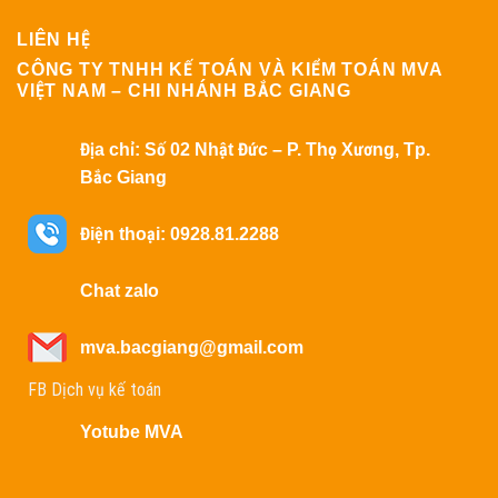
LIÊN HỆ
CÔNG TY TNHH KẾ TOÁN VÀ KIỂM TOÁN MVA
VIỆT NAM – CHI NHÁNH BẮC GIANG
Địa chỉ:
Số 02 Nhật Đức – P. Thọ Xương, Tp.
Bắc Giang
Điện thoại: 0928.81.2288
Chat zalo
mva.bacgiang@gmail.com
FB Dịch vụ kế toán
Yotube MVA