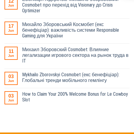
12
Cosmobet про перехід від Visionary до Crisis
Jun
Optimizer
Михайло Зборовський Космобет (екс
17
бенефіціар): важливість системи Responsible
Jun
Gaming для України
Михаил Зборовский Cosmobet: Влияние
11
легализации игрового сектора на рынок труда в
Jun
IT
Mykhailo Zborovskyi Cosmobet (екс бенефіціар):
03
Глобальні тренди мобільного гемлінгу
Jun
How to Claim Your 200% Welcome Bonus for Le Cowboy
03
Slot
Jun