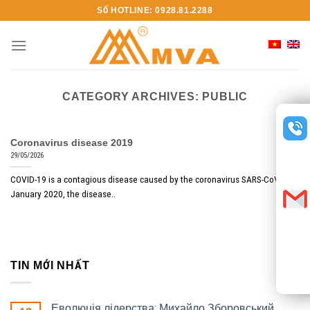
Skip
SỐ HOTLINE: 0928.81.2288
to
content
CATEGORY ARCHIVES:
PUBLIC
Coronavirus disease 2019
29/05/2026
COVID-19 is a contagious disease caused by the coronavirus SARS-CoV-2. In
January 2020, the disease..
TIN MỚI NHẤT
Еволюція лідерства: Михайло Зборовський