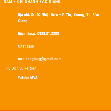
NAM – CHI NHÁNH BẮC GIANG
Địa chỉ:
Số 02 Nhật Đức – P. Thọ Xương, Tp. Bắc
Giang
Điện thoại: 0928.81.2288
Chat zalo
mva.bacgiang@gmail.com
FB Dịch vụ kế toán
Yotube MVA