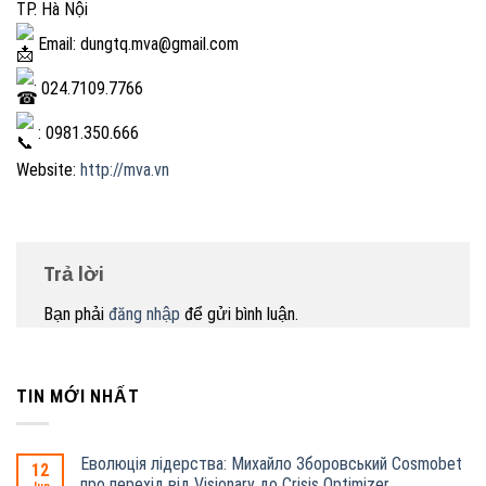
TP. Hà Nội
Email: dungtq.mva@gmail.com
: 024.7109.7766
: 0981.350.666
Website:
http://mva.vn
Trả lời
Bạn phải
đăng nhập
để gửi bình luận.
TIN MỚI NHẤT
Еволюція лідерства: Михайло Зборовський Cosmobet
12
про перехід від Visionary до Crisis Optimizer