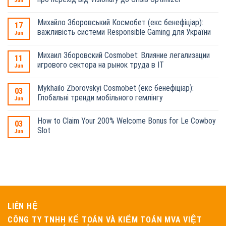
Jun
Михайло Зборовський Космобет (екс бенефіціар):
17
важливість системи Responsible Gaming для України
Jun
Михаил Зборовский Cosmobet: Влияние легализации
11
игрового сектора на рынок труда в IT
Jun
Mykhailo Zborovskyi Cosmobet (екс бенефіціар):
03
Глобальні тренди мобільного гемлінгу
Jun
How to Claim Your 200% Welcome Bonus for Le Cowboy
03
Slot
Jun
LIÊN HỆ
CÔNG TY TNHH KẾ TOÁN VÀ KIỂM TOÁN MVA VIỆT