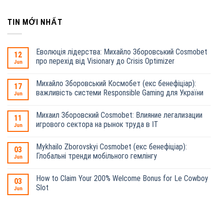
TIN MỚI NHẤT
Еволюція лідерства: Михайло Зборовський Cosmobet
12
про перехід від Visionary до Crisis Optimizer
Jun
Михайло Зборовський Космобет (екс бенефіціар):
17
важливість системи Responsible Gaming для України
Jun
Михаил Зборовский Cosmobet: Влияние легализации
11
игрового сектора на рынок труда в IT
Jun
Mykhailo Zborovskyi Cosmobet (екс бенефіціар):
03
Глобальні тренди мобільного гемлінгу
Jun
How to Claim Your 200% Welcome Bonus for Le Cowboy
03
Slot
Jun