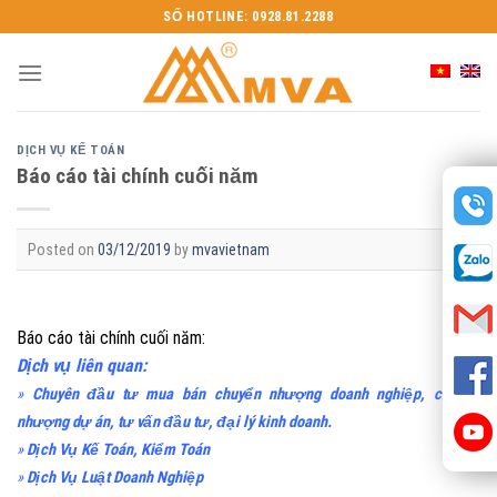
Skip
SỐ HOTLINE: 0928.81.2288
to
content
DỊCH VỤ KẾ TOÁN
Báo cáo tài chính cuối năm
Posted on
03/12/2019
by
mvavietnam
Báo cáo tài chính cuối năm:
Dịch vụ liên quan:
»
Chuyên đầu tư mua bán chuyển nhượng doanh nghiệp, chuyển
nhượng dự án, tư vấn đầu tư, đại lý kinh doanh.
»
Dịch Vụ Kế Toán, Kiểm Toán
»
Dịch Vụ Luật Doanh Nghiệp