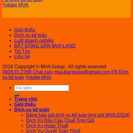
Yotube MVA
Giới thiệu
Dịch vụ kế toán
Luật doanh nghiệp
BẤT ĐỘNG SẢN MVA LAND
Tin Tức
Liên hệ
2016 Copyright © MVA Group . All rights reserved.
0928.81.2288
Chat zalo
mva.bacgiang@gmail.com
FB Dịch
vụ kế toán
Yotube MVA
Trang chủ
Giới thiệu
Dịch vụ kế toán
Bảng báo giá dịch vụ kế toán trọn gói MVA [2024]
Dịch Vụ Báo Cáo Thuế Trọn Gói
Dịch Vụ Hoàn Thuế
Dịch Vụ Quyết Toán Thuế