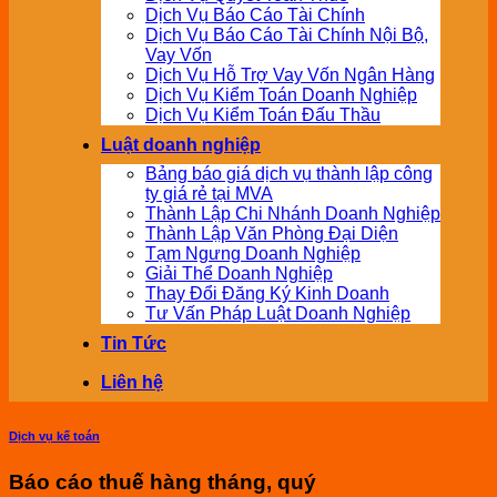
Dịch Vụ Báo Cáo Tài Chính
Dịch Vụ Báo Cáo Tài Chính Nội Bộ,
Vay Vốn
Dịch Vụ Hỗ Trợ Vay Vốn Ngân Hàng
Dịch Vụ Kiểm Toán Doanh Nghiệp
Dịch Vụ Kiểm Toán Đấu Thầu
Luật doanh nghiệp
Bảng báo giá dịch vụ thành lập công
ty giá rẻ tại MVA
Thành Lập Chi Nhánh Doanh Nghiệp
Thành Lập Văn Phòng Đại Diện
Tạm Ngưng Doanh Nghiệp
Giải Thể Doanh Nghiệp
Thay Đổi Đăng Ký Kinh Doanh
Tư Vấn Pháp Luật Doanh Nghiệp
Tin Tức
Liên hệ
Dịch vụ kế toán
Báo cáo thuế hàng tháng, quý