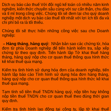
Dịch vụ báo cáo thuế Với đội ngũ kế toán có nhiều năm kinh
nghiệm, kiến thức chuyên sâu cùng với sự cẩn thận, chu đáo
và tỉ mỉ trong công việc. Chúng tôi sẽ đem lại cho quý doanh
nghiệp một dịch vụ báo cáo thuế tốt nhất với lợi ích tối đa và
chi phí bỏ ra là tối thiểu.
Chúng tôi sẽ thực hiện những công việc sau cho Doanh
nghiệp:
– Hàng tháng, hàng quý:
­ Nhận bản sao các chứng từ, hóa
đơn từ phía Doanh nghiệp để tiến hành kiểm tra, sắp xếp
chứng từ theo quy định. Tiến hành lập Tờ khai thuế hàng
tháng, hàng quý nộp cho cơ quan thuế thông qua hình thức
kê khai thuế qua mạng.
Kiểm tra tình hình sử dụng hóa đơn của doanh nghiệp, tiến
hành lập báo cáo Tình hình sử dụng hóa đơn hàng tháng,
hàng quý nộp cho cơ quan thuế thông qua hình thức kê khai
thuế qua mạng.
Tạm tính số tiền thuế TNDN hàng quý, nộp tiền hay không
nộp tiền thuế TNDN cho cơ quan thuế theo đúng thời gian
quy định.
Kiểm tra tình hình lao động tại công ty, lập tờ khai thuế