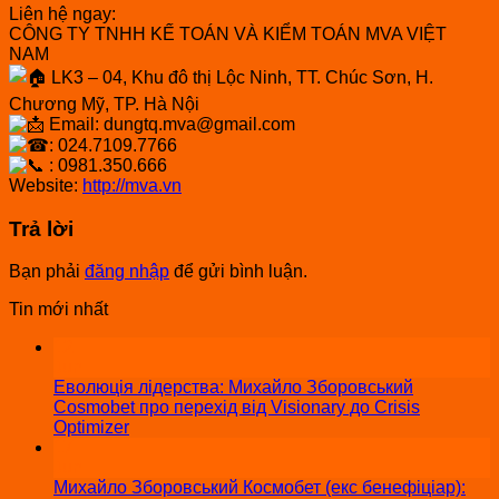
Liên hệ ngay:
CÔNG TY TNHH KẾ TOÁN VÀ KIỂM TOÁN MVA VIỆT
NAM
LK3 – 04, Khu đô thị Lộc Ninh, TT. Chúc Sơn, H.
Chương Mỹ, TP. Hà Nội
Email: dungtq.mva@gmail.com
: 024.7109.7766
: 0981.350.666
Website:
http://mva.vn
Trả lời
Bạn phải
đăng nhập
để gửi bình luận.
Tin mới nhất
12
Jun
Еволюція лідерства: Михайло Зборовський
Cosmobet про перехід від Visionary до Crisis
Optimizer
17
Jun
Михайло Зборовський Космобет (екс бенефіціар):