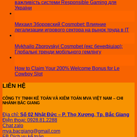
важливість системи Responsible Gaming для
України
11
Jun
Михаил Зборовский Cosmobet: Влияние
легализации игрового сектора на рынок труда в IT
03
Jun
Mykhailo Zborovskyi Cosmobet (екс бенефіціар):
Глобальні тренди мобільного гемлінгу
03
Jun
How to Claim Your 200% Welcome Bonus for Le
Cowboy Slot
LIÊN HỆ
CÔNG TY TNHH KẾ TOÁN VÀ KIỂM TOÁN MVA VIỆT NAM – CHI
NHÁNH BẮC GIANG
Địa chỉ:
Số 02 Nhật Đức – P. Thọ Xương, Tp. Bắc Giang
Điện thoại: 0928.81.2288
Chat zalo
mva.bacgiang@gmail.com
FB Dịch vụ kế toán