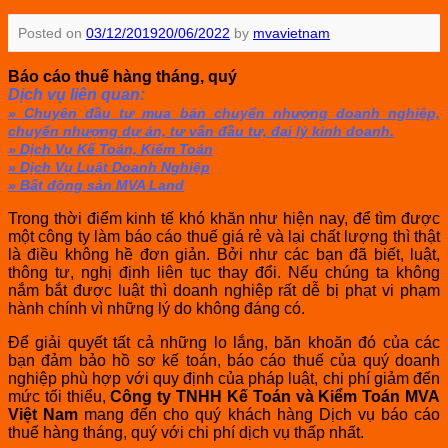
Posted on
03/12/2019
20/06/2022
by
mvavietnam
Báo cáo thuế hàng tháng, quý
Dịch vụ liên quan:
» Chuyên đầu tư mua bán chuyển nhượng doanh nghiệp,
chuyển nhượng dự án, tư vấn đầu tư, đại lý kinh doanh.
» Dịch Vụ Kế Toán, Kiểm Toán
» Dịch Vụ Luật Doanh Nghiệp
» Bất động sản MVA Land
Trong thời điểm kinh tế khó khăn như hiện nay, để tìm được
một công ty làm báo cáo thuế giá rẻ và lại chất lượng thì thật
là điều không hề đơn giản. Bởi như các bạn đã biết, luật,
thông tư, nghị định liên tục thay đổi. Nếu chúng ta không
nắm bắt được luật thì doanh nghiệp rất dễ bị phạt vi phạm
hành chính vì những lý do không đáng có.
Để giải quyết tất cả những lo lắng, băn khoăn đó của các
bạn đảm bảo hồ sơ kế toán, báo cáo thuế của quý doanh
nghiệp phù hợp với quy định của pháp luật, chi phí giảm đến
mức tối thiểu,
Công ty TNHH Kế Toán và Kiểm Toán MVA
Việt Nam
mang đến cho quý khách hàng Dịch vụ báo cáo
thuế hàng tháng, quý với chi phí dịch vụ thấp nhất.