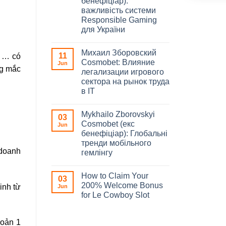
бенефіціар):
важливість системи
Responsible Gaming
для України
Михаил Зборовский
11
g … có
Cosmobet: Влияние
Jun
ng mắc
легализации игрового
сектора на рынок труда
в IT
Mykhailo Zborovskyi
03
Cosmobet (екс
Jun
бенефіціар): Глобальні
тренди мобільного
 doanh
гемлінгу
How to Claim Your
03
200% Welcome Bonus
inh từ
Jun
for Le Cowboy Slot
hoản 1