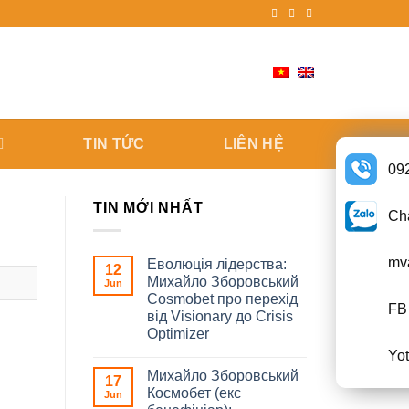
TIN TỨC
LIÊN HỆ
09
TIN MỚI NHẤT
Cha
mv
Еволюція лідерства:
12
Михайло Зборовський
Jun
Cosmobet про перехід
FB 
від Visionary до Crisis
Optimizer
Yo
Михайло Зборовський
17
Космобет (екс
Jun
.