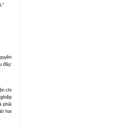
.”
 quyền
u đây:
ện chi
nghiệp
à phải
từ hai