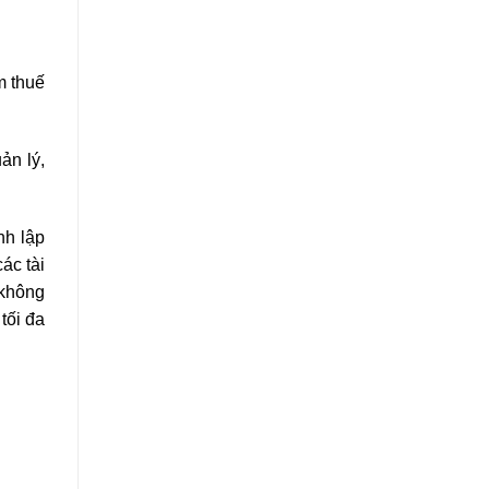
m thuế
ản lý,
nh lập
ác tài
 không
tối đa