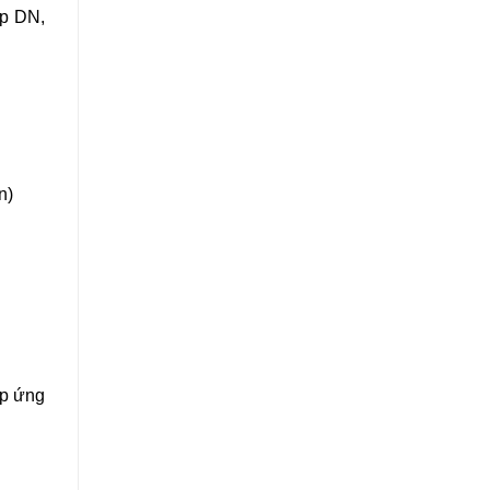
ập DN,
n)
́p ứng