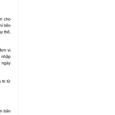
ền cho
í liên
y thế,
đơn vị
u nhập
C ngày
trị từ
ăn bản