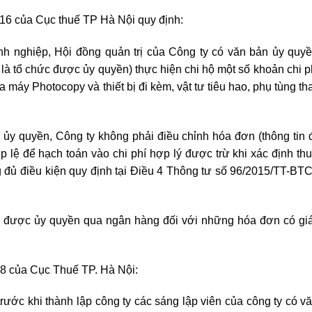
6 của Cục thuế TP Hà Nội quy định:
nh nghiệp, Hội đồng quản trị của Công ty có văn bản ủy quy
 tổ chức được ủy quyền) thực hiện chi hộ một số khoản chi ph
máy Photocopy và thiết bị đi kèm, vật tư tiêu hao, phụ tùng tha
y quyền, Công ty không phải điều chỉnh hóa đơn (thông tin 
 lệ để hạch toán vào chi phí hợp lý được trừ khi xác định th
đủ điều kiện quy định tại Điều 4 Thông tư số 96/2015/TT-BT
c được ủy quyền qua ngân hàng đối với những hóa đơn có giá 
 của Cục Thuế TP. Hà Nội:
ước khi thành lập công ty các sáng lập viên của công ty có v