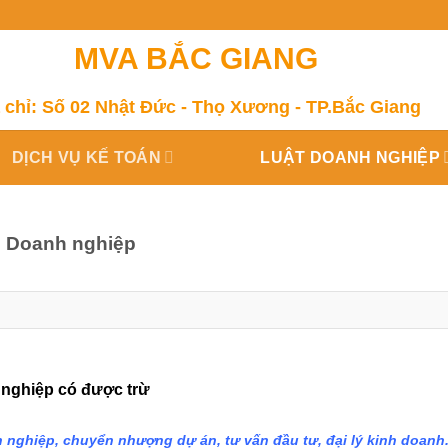
MVA BẮC GIANG
 chỉ: Số 02 Nhật Đức - Thọ Xương - TP.Bắc Giang
DỊCH VỤ KẾ TOÁN
LUẬT DOANH NGHIỆP
ập Doanh nghiệp
h nghiệp có được trừ
ghiệp, chuyển nhượng dự án, tư vấn đầu tư, đại lý kinh doanh