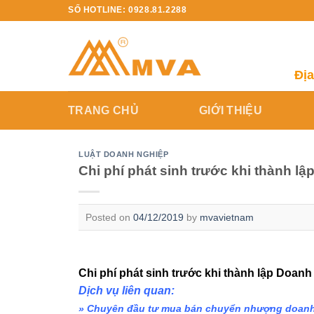
Skip
SỐ HOTLINE: 0928.81.2288
to
content
Địa
TRANG CHỦ
GIỚI THIỆU
LUẬT DOANH NGHIỆP
Chi phí phát sinh trước khi thành l
Posted on
04/12/2019
by
mvavietnam
Chi phí phát sinh trước khi thành lập Doan
Dịch vụ liên quan:
» Chuyên đầu tư mua bán chuyển nhượng doanh n