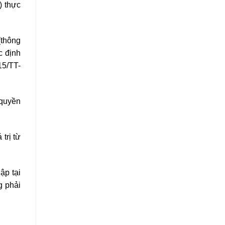
) thực
(thông
c định
15/TT-
 quyền
trị từ
ập tại
g phải