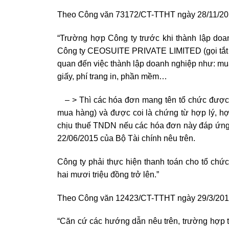
Theo Công văn 73172/CT-TTHT ngày 28/11/201
“Trường hợp Công ty trước khi thành lập doa
Công ty CEOSUITE PRIVATE LIMITED (gọi tắt là
quan đến việc thành lập doanh nghiệp như: mua 
giấy, phí trang in, phần mềm…
– > Thì các hóa đơn mang tên tổ chức được ủ
mua hàng) và được coi là chứng từ hợp lý, hợp
chịu thuế TNDN nếu các hóa đơn này đáp ứng 
22/06/2015 của Bộ Tài chính nêu trên.
Công ty phải thực hiện thanh toán cho tổ chứ
hai mươi triệu đồng trở lên.”
Theo Công văn 12423/CT-TTHT ngày 29/3/2018
“Căn cứ các hướng dẫn nêu trên, trường hợp tr