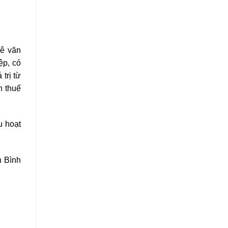
uê văn
ệp, có
trị từ
h thuế
u hoạt
n Bình