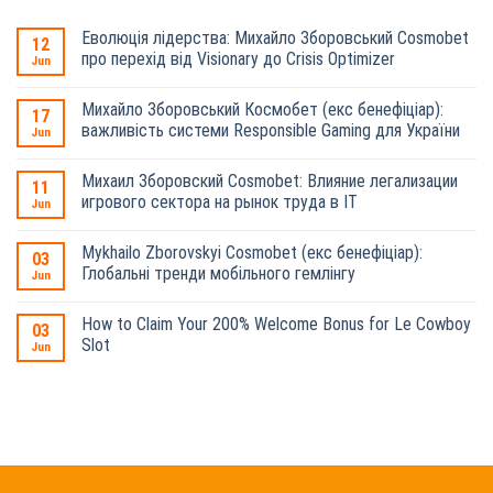
Еволюція лідерства: Михайло Зборовський Cosmobet
12
про перехід від Visionary до Crisis Optimizer
Jun
Михайло Зборовський Космобет (екс бенефіціар):
17
важливість системи Responsible Gaming для України
Jun
Михаил Зборовский Cosmobet: Влияние легализации
11
игрового сектора на рынок труда в IT
Jun
Mykhailo Zborovskyi Cosmobet (екс бенефіціар):
03
Глобальні тренди мобільного гемлінгу
Jun
How to Claim Your 200% Welcome Bonus for Le Cowboy
03
Slot
Jun