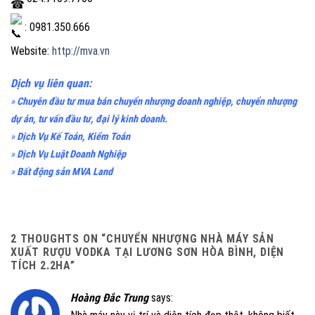
: 0981.350.666
Website:
http://mva.vn
Dịch vụ liên quan:
»
Chuyên đầu tư mua bán chuyển nhượng doanh nghiệp, chuyển nhượng
dự án, tư vấn đầu tư, đại lý kinh doanh.
»
Dịch Vụ Kế Toán, Kiểm Toán
»
Dịch Vụ Luật Doanh Nghiệp
»
Bất động sản MVA Land
2 THOUGHTS ON “
CHUYỂN NHƯỢNG NHÀ MÁY SẢN
XUẤT RƯỢU VODKA TẠI LƯƠNG SƠN HÒA BÌNH, DIỆN
TÍCH 2.2HA
”
Hoàng Đắc Trung
says: