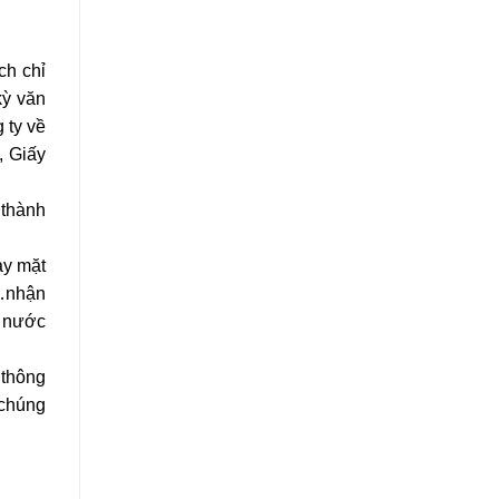
ch chỉ
kỳ văn
 ty về
, Giấy
 thành
ay mặt
n…nhận
à nước
 thông
 chúng