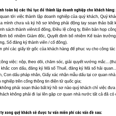
ành toàn bộ các thủ tục để thành lập doanh nghiệp cho khách hàng:
n quan tới việc thành lập doanh nghiệp của quý khách, Quý khá
ủa mình chưa và ký hồ sơ không phải động tay soạn thảo bất 
h sách thành viên/cổ đông, Điều lệ công ty, Biên bản họp công
 định bổ nhiệm Giám đốc, Quyết định bổ nhiệm Kế toán trưởng
g, Sổ đăng ký thành viên / cổ đông).
 phí các giấy tờ gốc của khách hàng để phục vụ cho công tác
công việc: nộp, theo dõi, chăm sóc, giải quyết vướng mắc…(th
ệp, khắc con dấu, đăng ký Mã số Thuế, đăng ký Mã số hải qua
nh, Con dấu pháp nhân, Giấy xác nhận mẫu dấu tại cơ quan nh
nghiệp trên cổng thông tin điện tử quốc gia;
 không phải soạn thảo bất kỳ hồ sơ nào quý khách chỉ việc đưa
 khách không phải đi lại lên gặp cơ quan nhà nước tất cả đã có
g ty xong quý khách sẽ được tư vấn miễn phí các vấn đề sau: