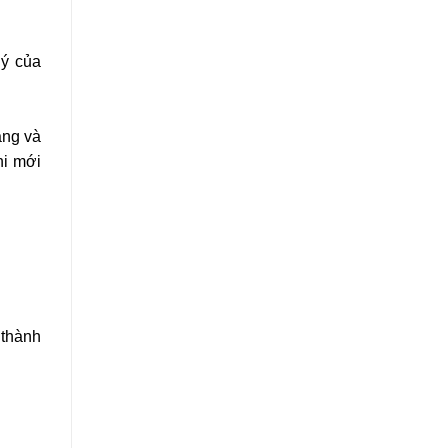
lý của
áng và
hi mới
 thành