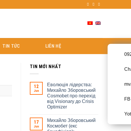
TIN TỨC
LIÊN HỆ
09
TIN MỚI NHẤT
Cha
mv
Еволюція лідерства:
12
Михайло Зборовський
Jun
Cosmobet про перехід
FB 
від Visionary до Crisis
Optimizer
Yo
Михайло Зборовський
17
Космобет (екс
Jun