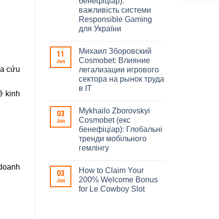
бенефіціар):
важливість системи
Responsible Gaming
для України
Михаил Зборовский
11
Cosmobet: Влияние
Jun
ra cứu
легализации игрового
сектора на рынок труда
в IT
ề kinh
Mykhailo Zborovskyi
03
Cosmobet (екс
Jun
бенефіціар): Глобальні
тренди мобільного
гемлінгу
 doanh
How to Claim Your
03
200% Welcome Bonus
Jun
for Le Cowboy Slot