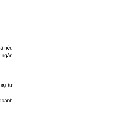
đã nêu
i ngắn
 sự tư
doanh