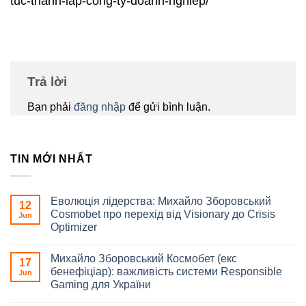
tuc-thanh-lap-cong-ty-doanh-nghiep/
Trả lời
Bạn phải
đăng nhập
để gửi bình luận.
TIN MỚI NHẤT
Еволюція лідерства: Михайло Зборовський
12
Cosmobet про перехід від Visionary до Crisis
Jun
Optimizer
Михайло Зборовський Космобет (екс
17
бенефіціар): важливість системи Responsible
Jun
Gaming для України