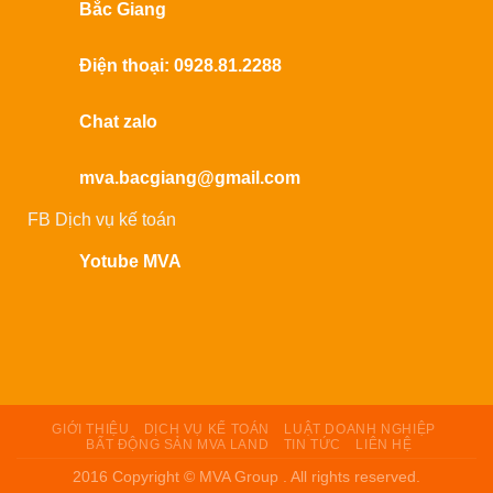
Bắc Giang
Điện thoại: 0928.81.2288
Chat zalo
mva.bacgiang@gmail.com
FB Dịch vụ kế toán
Yotube MVA
GIỚI THIỆU
DỊCH VỤ KẾ TOÁN
LUẬT DOANH NGHIỆP
BẤT ĐỘNG SẢN MVA LAND
TIN TỨC
LIÊN HỆ
2016 Copyright © MVA Group . All rights reserved.