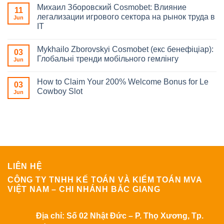
Михаил Зборовский Cosmobet: Влияние
11
легализации игрового сектора на рынок труда в
Jun
IT
Mykhailo Zborovskyi Cosmobet (екс бенефіціар):
03
Глобальні тренди мобільного гемлінгу
Jun
How to Claim Your 200% Welcome Bonus for Le
03
Cowboy Slot
Jun
LIÊN HỆ
CÔNG TY TNHH KẾ TOÁN VÀ KIỂM TOÁN MVA
VIỆT NAM – CHI NHÁNH BẮC GIANG
Địa chỉ:
Số 02 Nhật Đức – P. Thọ Xương, Tp.