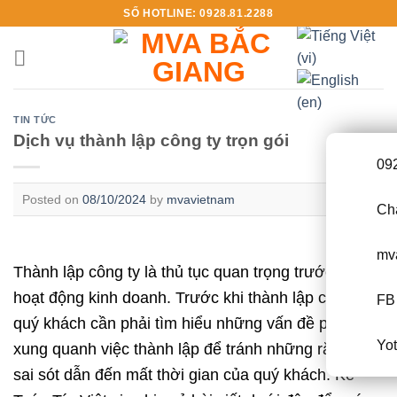
Skip
SỐ HOTLINE: 0928.81.2288
to
content
TIN TỨC
Dịch vụ thành lập công ty trọn gói
09
Posted on
08/10/2024
by
mvavietnam
Cha
mv
Thành lập công ty là thủ tục quan trọng trước khi
hoạt động kinh doanh. Trước khi thành lập công ty,
FB 
quý khách cần phải tìm hiểu những vấn đề pháp lý
Yo
xung quanh việc thành lập để tránh những rắc rối và
sai sót dẫn đến mất thời gian của quý khách. Kế