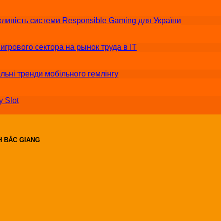
ливість системи Responsible Gaming для України
грового сектора на рынок труда в IT
альні тренди мобільного гемлінгу
 Slot
H BẮC GIANG