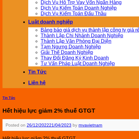
Dịch Vụ Hỗ Trợ Vay Vốn Ngân Hàng
Dịch Vụ Kiểm Toán Doanh Nghiệp
Dịch Vụ Kiểm Toán Đấu Thầu
Luật doanh nghiệp
Bảng báo giá dịch vụ thành lập công ty giá r
Thành Lập Chi Nhánh Doanh Nghiệp
Thành Lập Văn Phòng Đại Diện
Tạm Ngưng Doanh Nghiệp
Giải Thể Doanh Nghiệp
Thay Đổi Đăng Ký Kinh Doanh
Tư Vấn Pháp Luật Doanh Nghiệp
Tin Tức
Liên hệ
Tin Tức
Hết hiệu lực giảm 2% thuế GTGT
Posted on
26/12/2022
21/04/2023
by
mvavietnam
Hết hiệu lực giảm 2% thuế GTGT