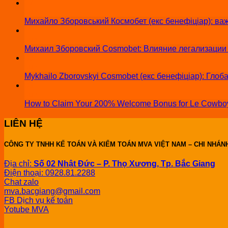
17
Jun
Михайло Зборовський Космобет (екс бенефіціар): важ
11
Jun
Михаил Зборовский Cosmobet: Влияние легализации и
03
Jun
Mykhailo Zborovskyi Cosmobet (екс бенефіціар): Глоб
03
Jun
How to Claim Your 200% Welcome Bonus for Le Cowboy
LIÊN HỆ
CÔNG TY TNHH KẾ TOÁN VÀ KIỂM TOÁN MVA VIỆT NAM – CHI NHÁN
Địa chỉ:
Số 02 Nhật Đức – P. Thọ Xương, Tp. Bắc Giang
Điện thoại: 0928.81.2288
Chat zalo
mva.bacgiang@gmail.com
FB Dịch vụ kế toán
Yotube MVA