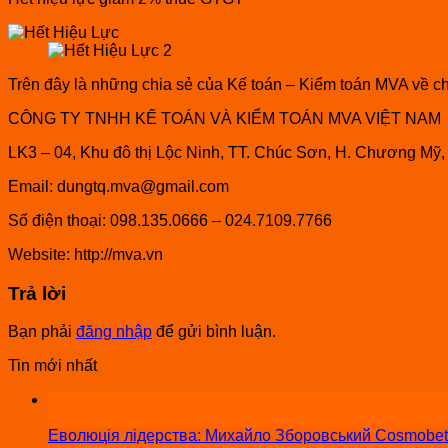
Trên đây là những chia sẻ của Kế toán – Kiểm toán MVA về chí
CÔNG TY TNHH KẾ TOÁN VÀ KIỂM TOÁN MVA VIỆT NAM
LK3 – 04, Khu đô thị Lộc Ninh, TT. Chúc Sơn, H. Chương Mỹ,
Email: dungtq.mva@gmail.com
Số điện thoại: 098.135.0666 – 024.7109.7766
Website: http://mva.vn
Trả lời
Bạn phải
đăng nhập
để gửi bình luận.
Tin mới nhất
12
Jun
Еволюція лідерства: Михайло Зборовський Cosmobet пр