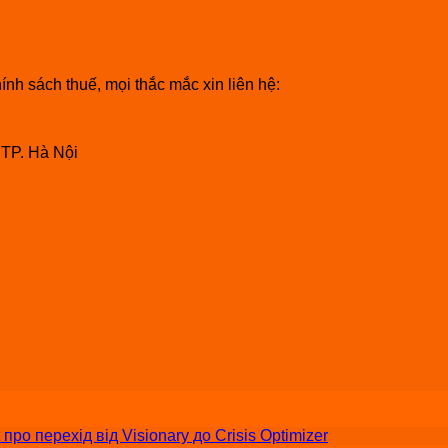
nh sách thuế, mọi thắc mắc xin liên hệ:
 TP. Hà Nội
о перехід від Visionary до Crisis Optimizer