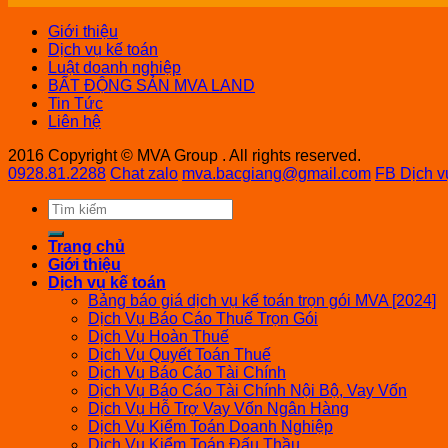
Giới thiệu
Dịch vụ kế toán
Luật doanh nghiệp
BẤT ĐỘNG SẢN MVA LAND
Tin Tức
Liên hệ
2016 Copyright © MVA Group . All rights reserved.
0928.81.2288
Chat zalo
mva.bacgiang@gmail.com
FB Dịch v
Trang chủ
Giới thiệu
Dịch vụ kế toán
Bảng báo giá dịch vụ kế toán trọn gói MVA [2024]
Dịch Vụ Báo Cáo Thuế Trọn Gói
Dịch Vụ Hoàn Thuế
Dịch Vụ Quyết Toán Thuế
Dịch Vụ Báo Cáo Tài Chính
Dịch Vụ Báo Cáo Tài Chính Nội Bộ, Vay Vốn
Dịch Vụ Hỗ Trợ Vay Vốn Ngân Hàng
Dịch Vụ Kiểm Toán Doanh Nghiệp
Dịch Vụ Kiểm Toán Đấu Thầu