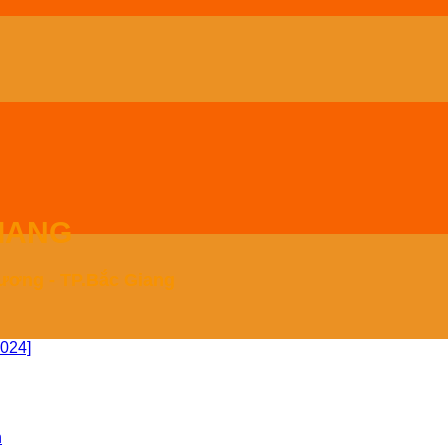
IANG
Xương - TP.Bắc Giang
2024]
n