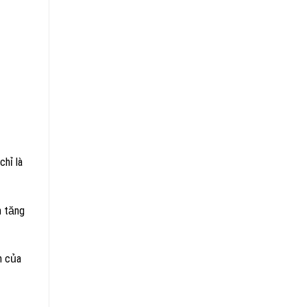
hỉ là
h tăng
h của