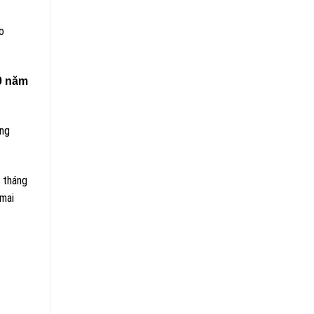
o
0 năm
ăng
 tháng
mai