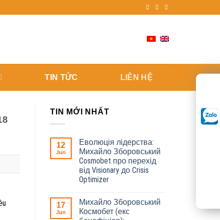
TIN TỨC
LIÊN HỆ
TIN MỚI NHẤT
18
Еволюція лідерства:
12
Михайло Зборовський
Jun
Cosmobet про перехід
від Visionary до Crisis
Optimizer
Михайло Зборовський
ều
17
Космобет (екс
Jun