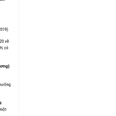
019).
020 về
H, có
ương)
 hưởng
à
 một