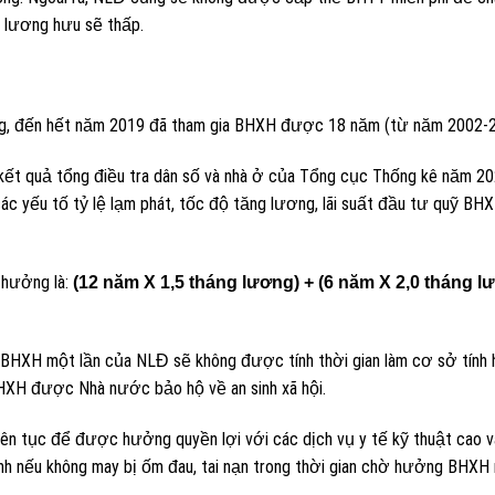
 lương hưu sẽ thấp.
áng, đến hết năm 2019 đã tham gia BHXH được 18 năm (từ năm 2002-2
eo kết quả tổng điều tra dân số và nhà ở của Tổng cục Thống kê năm 2
các yếu tố tỷ lệ lạm phát, tốc độ tăng lương, lãi suất đầu tư quỹ BHX
 hưởng là:
(12 năm X 1,5 tháng lương) + (6 năm X 2,0 tháng l
BHXH một lần của NLĐ sẽ không được tính thời gian làm cơ sở tính
HXH được Nhà nước bảo hộ về an sinh xã hội.
iên tục để được hưởng quyền lợi với các dịch vụ y tế kỹ thuật cao v
bệnh nếu không may bị ốm đau, tai nạn trong thời gian chờ hưởng BHXH