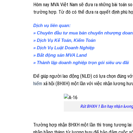
Hôm nay MVA Việt Nam sẽ đưa ra những bài toán so
trường hợp. Từ đó có thể đưa ra quyết định phù hợ
Dịch vụ liên quan:
» Chuyên đầu tư mua bán chuyển nhượng doanh 
» Dịch Vụ Kế Toán, Kiểm Toán
» Dịch Vụ Luật Doanh Nghiệp
» Bất động sản MVA Land
» Thành lập doanh nghiệp trọn gói siêu ưu đãi
Để giúp người lao động (NLĐ) có lựa chọn đúng với
hiểm
xã hội (BHXH) một lần với việc nhận lương hưu
Rút BHXH 1 lần hay nhận lương h
Trường hợp nhận BHXH một lần thì trong tương lai 
nhập hằng tháng từ lương hưu để bảo đảm cuộc số