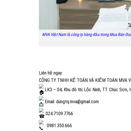
MVA Việt Nam là công ty hàng đầu trong Mua Bán Doa
Liên hệ ngay:
CÔNG TY TNHH KẾ TOÁN VÀ KIỂM TOÁN MVA 
LK3 – 04, Khu đô thị Lộc Ninh, TT. Chúc Sơn,
Email: dungtq.mva@gmail.com
: 024.7109.7766
: 0981.350.666