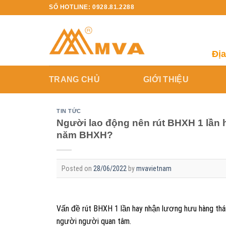
Skip
SỐ HOTLINE: 0928.81.2288
to
content
Địa
TRANG CHỦ
GIỚI THIỆU
TIN TỨC
Người lao động nên rút BHXH 1 lần 
năm BHXH?
Posted on
28/06/2022
by
mvavietnam
Vấn đề rút BHXH 1 lần hay nhận lương hưu hàng th
người người quan tâm.