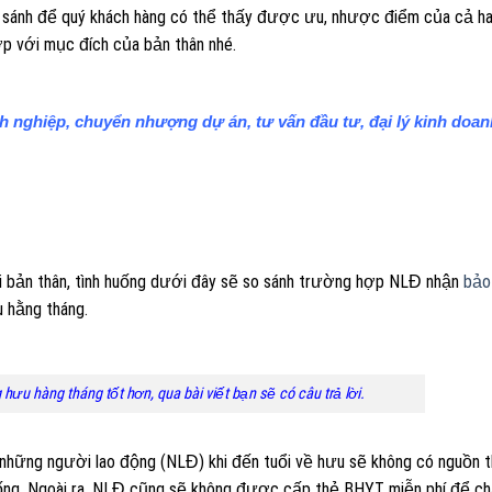
 sánh để quý khách hàng có thể thấy được ưu, nhược điểm của cả ha
p với mục đích của bản thân nhé.
nghiệp, chuyển nhượng dự án, tư vấn đầu tư, đại lý kinh doan
 bản thân, tình huống dưới đây sẽ so sánh trường hợp NLĐ nhận
bảo
 hằng tháng.
ưu hàng tháng tốt hơn, qua bài viết bạn sẽ có câu trả lời.
những người lao động (NLĐ) khi đến tuổi về hưu sẽ không có nguồn t
ng. Ngoài ra, NLĐ cũng sẽ không được cấp thẻ BHYT miễn phí để c