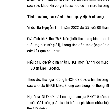
sóc sức khỏe khi về già hoặc nếu có thì mức hưởng
Tình huống so sánh theo quy định chung
Ví dụ: Bà Nguyễn Thị B năm 2022 đủ 55 tuổi 08 th
Giả định bà B thọ 76,3 tuổi (tuổi thọ trung bình th
tuổi thọ của nữ giới), không tính đến tác động của 
các kết quả như sau:
Nếu bà B quyết định nhận BHXH một lần thì có mức
= 30 tháng lương.
Theo đó, thời gian đóng BHXH đã được tính hưởng 
các chế độ BHXH khác, không còn trong hệ thống B
Ngoài ra, NLĐ sẽ mất cơ hội tham gia BHYT 5 năm l
thuốc đắt tiền, phải tự chi trả chi phí khám chữa 
lần (12 tháng).