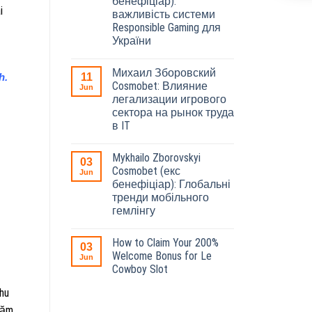
бенефіціар):
i
важливість системи
Responsible Gaming для
України
Михаил Зборовский
11
h.
Cosmobet: Влияние
Jun
легализации игрового
сектора на рынок труда
в IT
Mykhailo Zborovskyi
03
Cosmobet (екс
Jun
бенефіціар): Глобальні
тренди мобільного
гемлінгу
How to Claim Your 200%
03
Welcome Bonus for Le
Jun
Cowboy Slot
hu
hăm