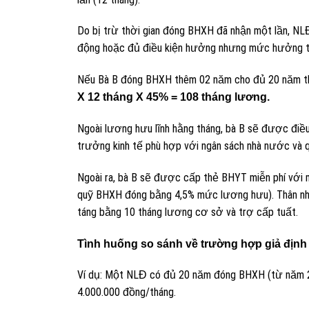
Do bị trừ thời gian đóng BHXH đã nhận một lần, N
động hoặc đủ điều kiện hưởng nhưng mức hưởng 
Nếu Bà B đóng BHXH thêm 02 năm cho đủ 20 năm t
X 12 tháng X 45% = 108 tháng lương.
Ngoài lương hưu lĩnh hằng tháng, bà B sẽ được điều
trưởng kinh tế phù hợp với ngân sách nhà nước và
Ngoài ra, bà B sẽ được cấp thẻ BHYT miễn phí với
quỹ BHXH đóng bằng 4,5% mức lương hưu). Thân nh
táng bằng 10 tháng lương cơ sở và trợ cấp tuất.
Tình huống so sánh về trường hợp giả địn
Ví dụ: Một NLĐ có đủ 20 năm đóng BHXH (từ năm 2
4.000.000 đồng/tháng.