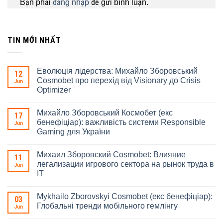
Bạn phải
đăng nhập
để gửi bình luận.
TIN MỚI NHẤT
Еволюція лідерства: Михайло Зборовський
12
Cosmobet про перехід від Visionary до Crisis
Jun
Optimizer
Михайло Зборовський Космобет (екс
17
бенефіціар): важливість системи Responsible
Jun
Gaming для України
Михаил Зборовский Cosmobet: Влияние
11
легализации игрового сектора на рынок труда в
Jun
IT
Mykhailo Zborovskyi Cosmobet (екс бенефіціар):
03
Глобальні тренди мобільного гемлінгу
Jun