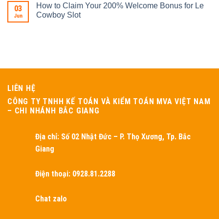
How to Claim Your 200% Welcome Bonus for Le
03
Cowboy Slot
Jun
LIÊN HỆ
CÔNG TY TNHH KẾ TOÁN VÀ KIỂM TOÁN MVA VIỆT NAM
– CHI NHÁNH BẮC GIANG
Địa chỉ:
Số 02 Nhật Đức – P. Thọ Xương, Tp. Bắc
Giang
Điện thoại: 0928.81.2288
Chat zalo