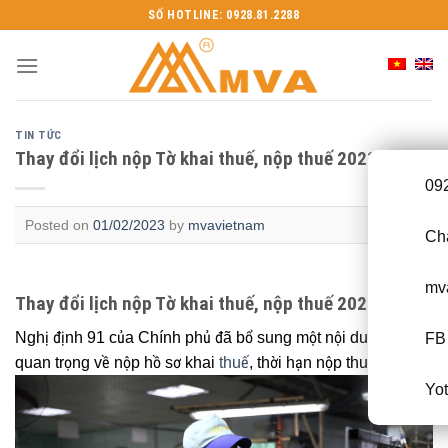
Skip
SỐ HOTLINE: 0928.81.2288
to
content
TIN TỨC
Thay đổi lịch nộp Tờ khai thuế, nộp thuế 2023
09
Posted on
01/02/2023
by
mvavietnam
Cha
mv
Thay đổi lịch nộp Tờ khai thuế, nộp thuế 2023
Nghị định 91 của Chính phủ đã bổ sung một nội dung rất
FB 
quan trọng về nộp hồ sơ khai
thuế
, thời hạn nộp thuế.
Yo