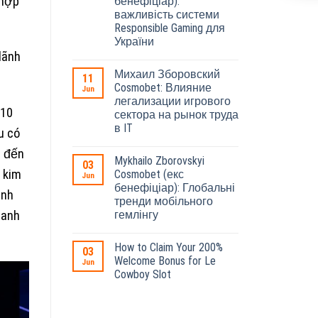
 hợp
бенефіціар):
важливість системи
Responsible Gaming для
України
lãnh
Михаил Зборовский
11
Cosmobet: Влияние
Jun
легализации игрового
 10
сектора на рынок труда
в IT
u có
n đến
Mykhailo Zborovskyi
03
à kim
Cosmobet (екс
Jun
бенефіціар): Глобальні
anh
тренди мобільного
гемлінгу
hanh
How to Claim Your 200%
03
Welcome Bonus for Le
Jun
Cowboy Slot