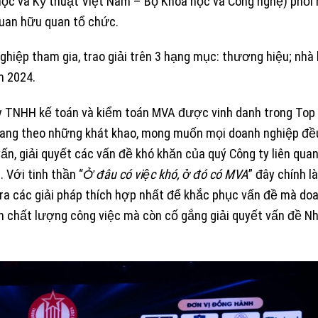
 học và Kỹ thuật Việt Nam – Bộ Khoa học và Công nghệ) phối
quan hữu quan tổ chức.
hiệp tham gia, trao giải trên 3 hạng mục: thương hiệu; nhà 
m 2024.
ty TNHH kế toán và kiểm toán MVA được vinh danh trong Top
Mang theo những khát khao, mong muốn mọi doanh nghiệp đề
ấn, giải quyết các vấn đề khó khăn của quý Công ty liên qua
. Với tinh thần “
Ở đâu có việc khó, ở đó có MVA
” đây chính l
m ra các giải pháp thích hợp nhất để khắc phục vấn đề mà do
n chất lượng công việc mà còn cố gắng giải quyết vấn đề N