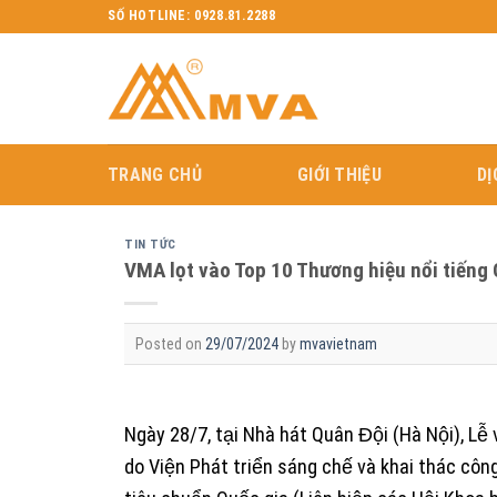
Skip
SỐ HOTLINE: 0928.81.2288
to
content
TRANG CHỦ
GIỚI THIỆU
DỊ
TIN TỨC
VMA lọt vào Top 10 Thương hiệu nổi tiếng
Posted on
29/07/2024
by
mvavietnam
Ngày 28/7, tại Nhà hát Quân Đội (Hà Nội), Lễ
do Viện Phát triển sáng chế và khai thác cô