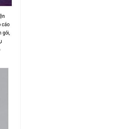
iện
o cáo
 gói,
ụ
o