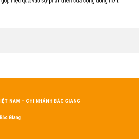
góp hiệu quả vào sự phát triển của cộng đồng hơn.
IỆT NAM – CHI NHÁNH BẮC GIANG
 Bắc Giang