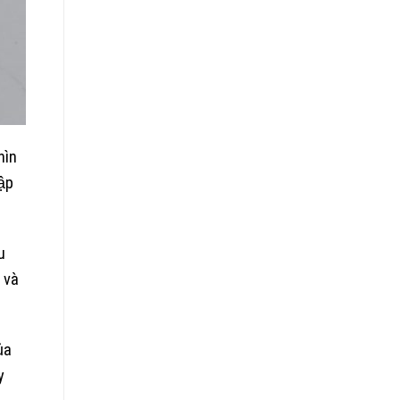
hìn
ập
u
 và
ủa
y