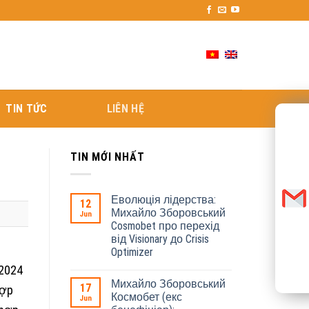
TIN TỨC
LIÊN HỆ
TIN MỚI NHẤT
Еволюція лідерства:
12
Михайло Зборовський
Jun
Cosmobet про перехід
від Visionary до Crisis
Optimizer
 2024
Михайло Зборовський
17
hợp
Космобет (екс
Jun