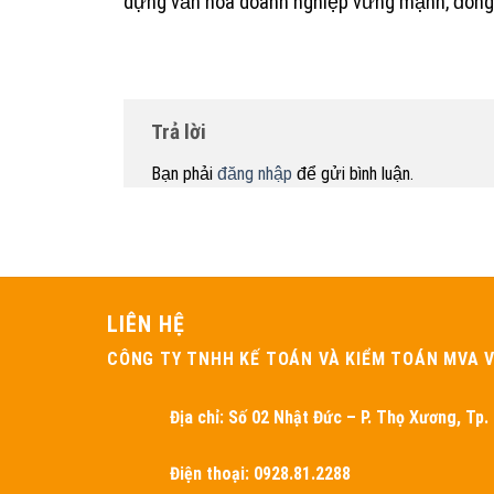
dựng văn hóa doanh nghiệp vững mạnh, đóng 
Trả lời
Bạn phải
đăng nhập
để gửi bình luận.
LIÊN HỆ
CÔNG TY TNHH KẾ TOÁN VÀ KIỂM TOÁN MVA V
Địa chỉ:
Số 02 Nhật Đức – P. Thọ Xương, Tp.
Điện thoại: 0928.81.2288