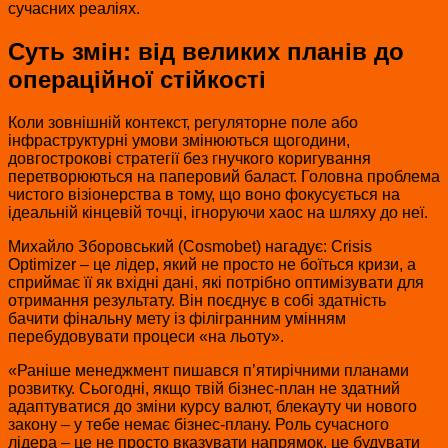
сучасних реаліях.
Суть змін: від великих планів до
операційної стійкості
Коли зовнішній контекст, регуляторне поле або
інфраструктурні умови змінюються щогодини,
довгострокові стратегії без гнучкого коригування
перетворюються на паперовий баласт. Головна проблема
чистого візіонерства в тому, що воно фокусується на
ідеальній кінцевій точці, ігноруючи хаос на шляху до неї.
Михайло Зборовський (Cosmobet) нагадує: Crisis
Optimizer – це лідер, який не просто не боїться кризи, а
сприймає її як вхідні дані, які потрібно оптимізувати для
отримання результату. Він поєднує в собі здатність
бачити фінальну мету із філігранним умінням
перебудовувати процеси «на льоту».
«Раніше менеджмент пишався п’ятирічними планами
розвитку. Сьогодні, якщо твій бізнес-план не здатний
адаптуватися до зміни курсу валют, блекауту чи нового
закону – у тебе немає бізнес-плану. Роль сучасного
лідера – це не просто вказувати напрямок, це будувати