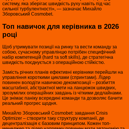
систему, яка зберігає швидкість руху навіть під час
сильної турбулентності», — зазначає Михайло
Зборовський Cosmobet.
Топ навичок для керівника в 2026
році
Щоб утримувати позиції на ринку та вести команду за
собою, сучасному управлінцю потрібен специфічний
набір компетенцій (hard та soft skills), де стратегічна
швидкість поєднується з операційною стійкістю.
Замість річних планів ефективні керівники перейшли на
управління короткими циклами (спринтами). Лідер
повинен володіти навичкою декомпозиції – розбиття
масштабної, абстрактної мети на ланцюжок швидких,
зрозумілих операційних завдань із чіткими дедлайнами.
Це знімає паніку всередині команди та дозволяє бачити
реальний прогрес щодня.
Михайло Зборовський Cosmobet: завдання Crisis
Optimizer – створити таку структуру компанії, де
децентралізація є базовим принципом. Кожен топ-
менеджер та лідер напрямку повинен мати автономію та