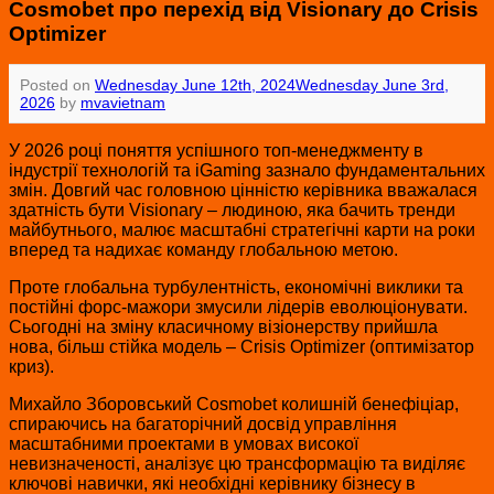
Cosmobet про перехід від Visionary до Crisis
Optimizer
Posted on
Wednesday June 12th, 2024
Wednesday June 3rd,
2026
by
mvavietnam
У 2026 році поняття успішного топ-менеджменту в
індустрії технологій та iGaming зазнало фундаментальних
змін. Довгий час головною цінністю керівника вважалася
здатність бути Visionary – людиною, яка бачить тренди
майбутнього, малює масштабні стратегічні карти на роки
вперед та надихає команду глобальною метою.
Проте глобальна турбулентність, економічні виклики та
постійні форс-мажори змусили лідерів еволюціонувати.
Сьогодні на зміну класичному візіонерству прийшла
нова, більш стійка модель – Crisis Optimizer (оптимізатор
криз).
Михайло Зборовський Cosmobet колишній бенефіціар,
спираючись на багаторічний досвід управління
масштабними проектами в умовах високої
невизначеності, аналізує цю трансформацію та виділяє
ключові навички, які необхідні керівнику бізнесу в