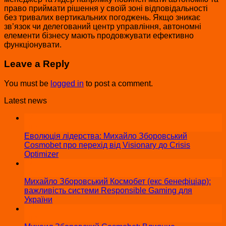
право приймати рішення у своїй зоні відповідальності
без тривалих вертикальних погоджень. Якщо зникає
зв’язок чи делегований центр управління, автономні
елементи бізнесу мають продовжувати ефективно
функціонувати.
Leave a Reply
You must be
logged in
to post a comment.
Latest news
12
Jun
Еволюція лідерства: Михайло Зборовський
Cosmobet про перехід від Visionary до Crisis
Optimizer
17
Jun
Михайло Зборовський Космобет (екс бенефіціар):
важливість системи Responsible Gaming для
України
11
Jun