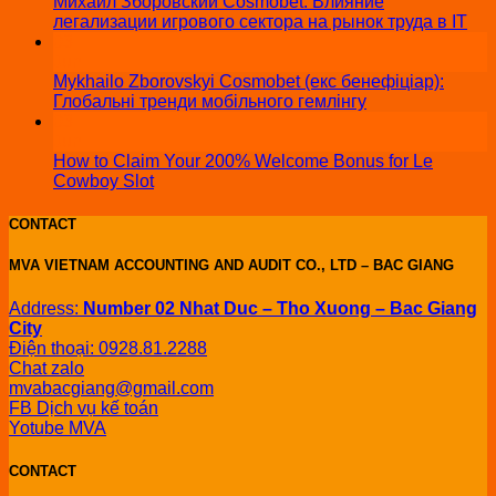
Михаил Зборовский Cosmobet: Влияние
легализации игрового сектора на рынок труда в IT
03
Jun
Mykhailo Zborovskyi Cosmobet (екс бенефіціар):
Глобальні тренди мобільного гемлінгу
03
Jun
How to Claim Your 200% Welcome Bonus for Le
Cowboy Slot
CONTACT
MVA VIETNAM ACCOUNTING AND AUDIT CO., LTD – BAC GIANG
Address:
Number 02 Nhat Duc – Tho Xuong – Bac Giang
City
Điện thoại: 0928.81.2288
Chat zalo
mvabacgiang@gmail.com
FB Dịch vụ kế toán
Yotube MVA
CONTACT