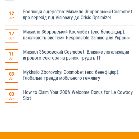
Еволюція лідерства: Михайло Зборовський Cosmobet
12
про перехід від Visionary до Crisis Optimizer
Jun
Михайло Зборовський Космобет (екс бенефіціар):
17
важливість системи Responsible Gaming для України
Jun
Михаил Зборовский Cosmobet: Влияние легализации
11
игрового сектора на рынок труда в IT
Jun
Mykhailo Zborovskyi Cosmobet (екс бенефіціар):
03
Глобальні тренди мобільного гемлінгу
Jun
How to Claim Your 200% Welcome Bonus for Le Cowboy
03
Slot
Jun