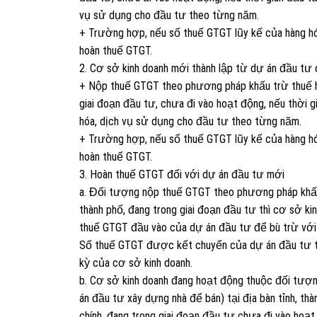
vụ sử dụng cho đầu tư theo từng năm.
+ Trường hợp, nếu số thuế GTGT lũy kế của hàng hó
hoàn thuế GTGT.
2. Cơ sở kinh doanh mới thành lập từ dự án đầu tư 
+ Nộp thuế GTGT theo phương pháp khấu trừ thuế ho
giai đoạn đầu tư, chưa đi vào hoạt động, nếu thời 
hóa, dịch vụ sử dụng cho đầu tư theo từng năm.
+ Trường hợp, nếu số thuế GTGT lũy kế của hàng hó
hoàn thuế GTGT.
3. Hoàn thuế GTGT đối với dự án đầu tư mới
a. Đối tượng nộp thuế GTGT theo phương pháp khấu
thành phố, đang trong giai đoạn đầu tư thì cơ sở ki
thuế GTGT đầu vào của dự án đầu tư để bù trừ với 
Số thuế GTGT được kết chuyển của dự án đầu tư tố
kỳ của cơ sở kinh doanh.
b. Cơ sở kinh doanh đang hoạt động thuộc đối tượ
án đầu tư xây dựng nhà để bán) tại địa bàn tỉnh, th
chính, đang trong giai đoạn đầu tư chưa đi vào hoạt