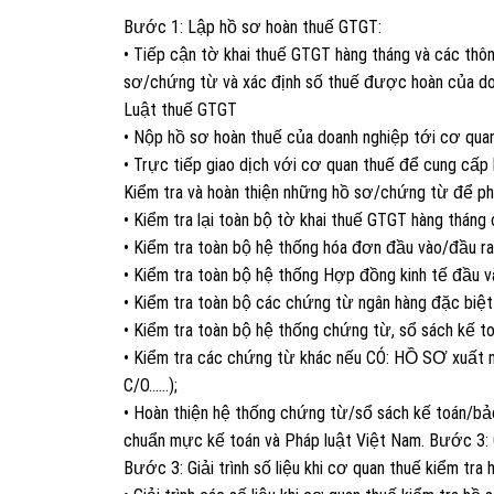
Bước 1: Lập hồ sơ hoàn thuế GTGT:
• Tiếp cận tờ khai thuế GTGT hàng tháng và các thôn
sơ/chứng từ và xác định số thuế được hoàn của doa
Luật thuế GTGT
• Nộp hồ sơ hoàn thuế của doanh nghiệp tới cơ quan
• Trực tiếp giao dịch với cơ quan thuế để cung cấ
Kiểm tra và hoàn thiện những hồ sơ/chứng từ để phụ
• Kiểm tra lại toàn bộ tờ khai thuế GTGT hàng tháng
• Kiểm tra toàn bộ hệ thống hóa đơn đầu vào/đầu ra 
• Kiểm tra toàn bộ hệ thống Hợp đồng kinh tế đầu v
• Kiểm tra toàn bộ các chứng từ ngân hàng đặc biệt
• Kiểm tra toàn bộ hệ thống chứng từ, sổ sách kế to
• Kiểm tra các chứng từ khác nếu CÓ: HỒ SƠ xuất n
C/O……);
• Hoàn thiện hệ thống chứng từ/sổ sách kế toán/bảo
chuẩn mực kế toán và Pháp luật Việt Nam. Bước 3: Gi
Bước 3: Giải trình số liệu khi cơ quan thuế kiểm tra