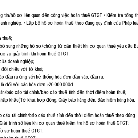
g tin/hồ sơ liên quan đến công việc hoàn thuế GTGT • Kiểm tra tổng t
nh nghiệp. • Lập bộ hồ sơ hoàn thuế theo đúng quy định của Pháp luậ
 thuế;
p bổ sung những hồ sơ/chứng từ cần thiết khi cơ quan thuế yêu cầu B
c vụ giải trình khi hoàn thuế GTGT:
 của doanh nghiệp;
đối chiếu với tờ khai;
ào đầu ra ứng với hệ thống hóa đơn đầu vào, đầu ra,
 là đối với các hóa đơn >20.000.000đ
án/báo cáo tài chính/bảo cáo thuế tính đến thời điểm hoàn thuế;
hập khẩu(Tờ khai, hợp đồng, Giấy bảo hàng đến, Bảo hiểm hàng hóa,
 cáo tài chính/bảo cáo thuế tỉnh đến thời điểm hoàn thuế theo đúng
ải trình số liệu khi cơ quan thuế kiểm tra hồ sơ hoàn thuế GTGT:
 hồ sơ hoàn thuế GTGT: