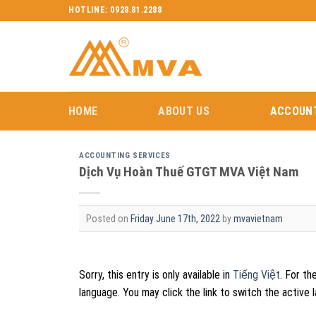
Skip
HOTLINE: 0928.81.2288
to
content
HOME
ABOUT US
ACCOUNT
ACCOUNTING SERVICES
Dịch Vụ Hoàn Thuế GTGT MVA Việt Nam
Posted on
Friday June 17th, 2022
by
mvavietnam
Sorry, this entry is only available in
Tiếng Việt
. For th
language. You may click the link to switch the active 