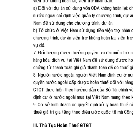
viện trợ không hoàn lại, viện trợ nhân đạo:
a) Đối với dự án sử dụng vốn ODA không hoàn lại: ch
nước ngoài chỉ định việc quản lý chương trình, dự 
Nam để sử dụng cho chương trình, dự án.
b) Tổ chức ở Việt Nam sử dụng tiền viện trợ nhân 
chương trình, dự án viện trợ không hoàn lại, viện t
vụ đó.
7. Đối tượng được hưởng quyền ưu đãi miễn trừ ngo
hàng hóa, dịch vụ tại Việt Nam để sử dụng được hoàn 
chứng từ thanh toán ghi giả thanh toán đã có thuế giá
8. Người nước ngoài, người Việt Nam định cư ở nư
quyền nước ngoài cấp được hoàn thuế đối với hàng 
GTGT thực hiện theo hướng dẫn của Bộ Tài chính v
định cư ở nước ngoài mua tại Việt Nam mang theo k
9. Cơ sở kinh doanh có quyết định xử lý hoàn thuế 
thuế giá trị gia tăng theo điều ước quốc tế mà Cộng 
III. Thủ Tục Hoàn Thuế GTGT