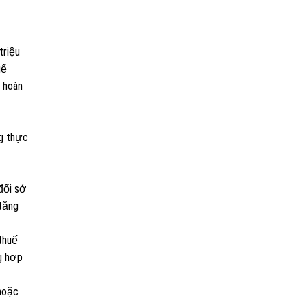
triệu
uế
 hoàn
g thực
đổi sở
 tăng
thuế
g hợp
 hoặc