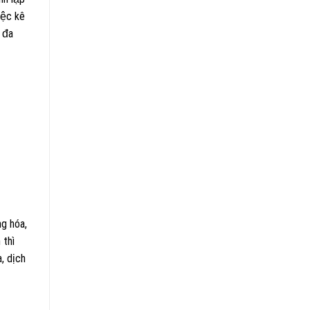
iệc kê
 đa
g hóa,
 thì
, dịch