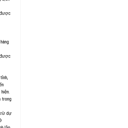
ì được
 hàng
ì được
tỉnh,
yển
 hiện.
 trong
trừ dự
sở
nh lập