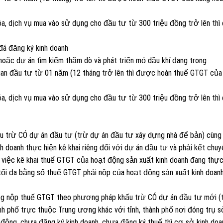
a, dịch vụ mua vào sử dụng cho đầu tư từ 300 triệu đồng trở lên th
đã đăng ký kinh doanh
ặc dự án tìm kiếm thăm dò và phát triển mỏ dầu khí đang trong
gian đầu tư từ 01 năm (12 tháng trở lên thì được hoàn thuế GTGT của
a, dịch vụ mua vào sử dụng cho đầu tư từ 300 triệu đồng trở lên th
 trừ CÓ dự án đầu tư (trừ dự án đầu tư xây dựng nhà để bản) cùng 
nh doanh thực hiện kê khai riêng đối với dự án đầu tư và phải kết chu
việc kê khai thuế GTGT của hoạt động sản xuất kinh doanh đang thực
i đa bằng số thuế GTGT phải nộp của hoạt động sản xuất kinh doanh
ng nộp thuế GTGT theo phương pháp khấu trừ CÓ dự án đầu tư mới (
ành phố trực thuộc Trung ương khác với tỉnh, thành phố nơi đóng trụ 
 động, chưa đăng ký kinh doanh, chưa đăng ký thuế thì cơ sở kinh doa