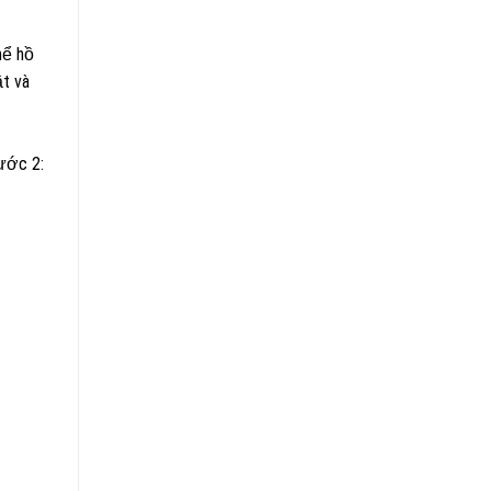
hể hồ
t và
ước 2: