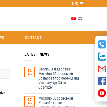
WS
CONTACT
LATEST NEWS
Еволюція лідерства:
12
Михайло Зборовський
Jun
Cosmobet про перехід від
Visionary до Crisis
Optimizer
tive
Михайло Зборовський
17
Космобет (екс
Jun