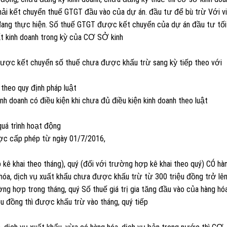
phải kết chuyển thuế GTGT đầu vào của dự án. đầu tư để bù trừ Với v
 đang thực hiện. Số thuế GTGT được kết chuyển của dự án đầu tư tối
t kinh doanh trong kỳ của CƠ SỞ kinh
ược kết chuyển số thuế chưa được khấu trừ sang kỳ tiếp theo với
theo quy định pháp luật
h doanh có điều kiện khi chưa đủ điều kiện kinh doanh theo luật
quá trình hoạt động
ược cấp phép từ ngày 01/7/2016,
kê khai theo tháng), quý (đối với trường hợp kê khai theo quý) CÓ hàn
óa, dịch vụ xuất khẩu chưa được khấu trừ từ 300 triệu đồng trở lên
ờng hợp trong tháng, quý Số thuế giá trị gia tăng đầu vào của hàng hóa
 đồng thì được khấu trừ vào tháng, quý tiếp