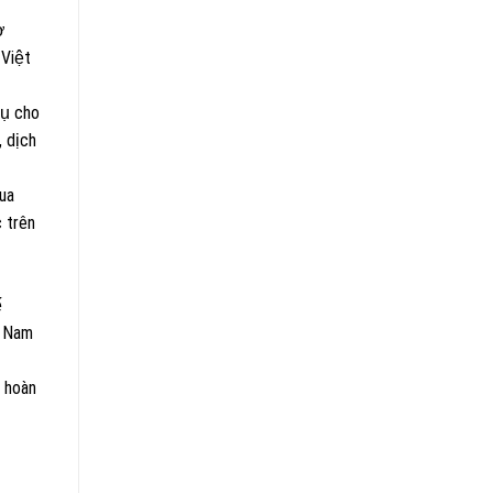
ợ
 Việt
vụ cho
, dịch
ua
 trên
ế
t Nam
 hoàn