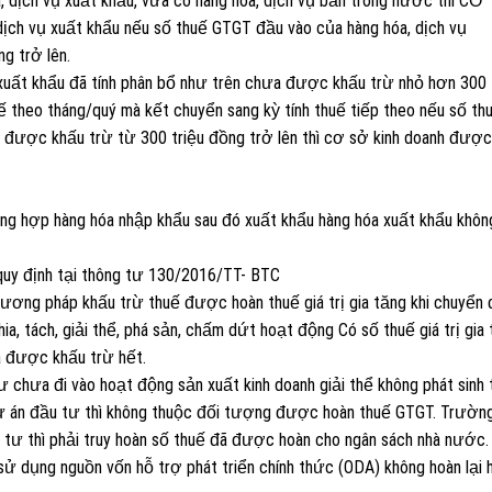
, dịch vụ xuất khẩu, vừa có hàng hóa, dịch vụ bản trong nước thì CƠ
ịch vụ xuất khẩu nếu số thuế GTGT đầu vào của hàng hóa, dịch vụ
g trở lên.
xuất khẩu đã tính phân bổ như trên chưa được khấu trừ nhỏ hơn 300 
 theo tháng/quý mà kết chuyển sang kỳ tính thuế tiếp theo nếu số th
 được khấu trừ từ 300 triệu đồng trở lên thì cơ sở kinh doanh được
ng hợp hàng hóa nhập khẩu sau đó xuất khẩu hàng hóa xuất khẩu khôn
quy định tại thông tư 130/2016/TT- BTC
phương pháp khấu trừ thuế được hoàn thuế giá trị gia tăng khi chuyển 
ia, tách, giải thể, phá sản, chấm dứt hoạt động Có số thuế giá trị gia
a được khấu trừ hết.
 chưa đi vào hoạt động sản xuất kinh doanh giải thể không phát sinh 
dự án đầu tư thì không thuộc đối tượng được hoàn thuế GTGT. Trườn
tư thì phải truy hoàn số thuế đã được hoàn cho ngân sách nhà nước.
sử dụng nguồn vốn hỗ trợ phát triển chính thức (ODA) không hoàn lại