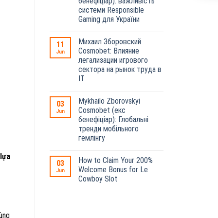
бенефіціар): важливість
системи Responsible
Gaming для України
Михаил Зборовский
11
Cosmobet: Влияние
Jun
легализации игрового
сектора на рынок труда в
IT
Mykhailo Zborovskyi
03
Cosmobet (екс
Jun
бенефіціар): Глобальні
тренди мобільного
гемлінгу
lựa
How to Claim Your 200%
03
Welcome Bonus for Le
Jun
Cowboy Slot
dùng