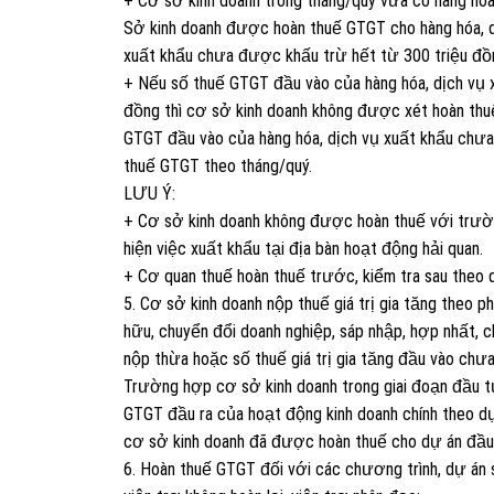
+ Cơ sở kinh doanh trong tháng/quý vừa có hàng hóa
Sở kinh doanh được hoàn thuế GTGT cho hàng hóa, d
xuất khẩu chưa được khấu trừ hết từ 300 triệu đồn
+ Nếu số thuế GTGT đầu vào của hàng hóa, dịch vụ 
đồng thì cơ sở kinh doanh không được xét hoàn thuế
GTGT đầu vào của hàng hóa, dịch vụ xuất khẩu chưa
thuế GTGT theo tháng/quý.
LƯU Ý:
+ Cơ sở kinh doanh không được hoàn thuế với trườ
hiện việc xuất khẩu tại địa bàn hoạt động hải quan.
+ Cơ quan thuế hoàn thuế trước, kiểm tra sau theo 
5. Cơ sở kinh doanh nộp thuế giá trị gia tăng theo 
hữu, chuyển đổi doanh nghiệp, sáp nhập, hợp nhất, ch
nộp thừa hoặc số thuế giá trị gia tăng đầu vào chư
Trường hợp cơ sở kinh doanh trong giai đoạn đầu tư
GTGT đầu ra của hoạt động kinh doanh chính theo 
cơ sở kinh doanh đã được hoàn thuế cho dự án đầu 
6. Hoàn thuế GTGT đối với các chương trình, dự án 