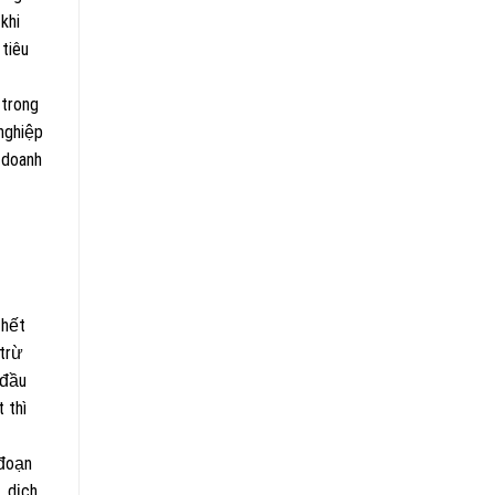
khi
tiêu
 trong
nghiệp
 doanh
 hết
 trừ
 đầu
 thì
 đoạn
, dịch