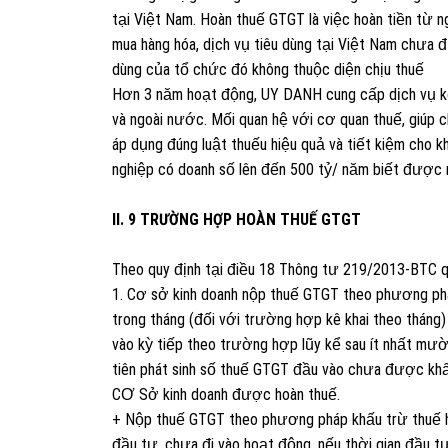
tại Việt Nam. Hoàn thuế GTGT là việc hoàn tiền từ ng
mua hàng hóa, dịch vụ tiêu dùng tại Việt Nam chưa 
dùng của tổ chức đó không thuộc diện chịu thuế
Hơn 3 năm hoạt động, UY DANH cung cấp dịch vụ kế t
và ngoài nước. Mối quan hệ với cơ quan thuế, giúp c
áp dụng đúng luật thuếu hiệu quả và tiết kiệm cho kh
nghiệp có doanh số lên đến 500 tỷ/ năm biết được r
II. 9 TRƯỜNG HỢP HOÀN THUẾ GTGT
Theo quy định tại điều 18 Thông tư 219/2013-BTC 
1. Cơ sở kinh doanh nộp thuế GTGT theo phương p
trong tháng (đối với trường hợp kê khai theo tháng
vào kỳ tiếp theo trường hợp lũy kể sau ít nhất mười
tiên phát sinh số thuế GTGT đầu vào chưa được kh
CƠ Sở kinh doanh được hoàn thuế.
+ Nộp thuế GTGT theo phương pháp khấu trừ thuế ho
đầu tư, chưa đi vào hoạt động, nếu thời gian đầu t