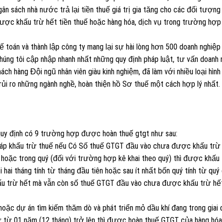
ân sách nhà nước trả lại tiền thuế giá trị gia tăng cho các đối tượng 
được khấu trừ hết tiền thuế hoặc hàng hóa, dịch vụ trong trường hợp 
oán và thành lập công ty mang lại sự hài lòng hơn 500 doanh nghiệp
húng tôi cập nhập nhanh nhất những quy định pháp luật, tư vấn doanh 
ách hàng Đội ngũ nhân viên giàu kinh nghiệm, đã làm với nhiều loại hình
ủi ro những ngành nghề, hoàn thiện hồ Sơ thuế một cách hợp lý nhất.
quy định có 9 trường hợp được hoàn thuế gtgt như sau:
háp khấu trừ thuế nếu Có Số thuế GTGT đầu vào chưa được khấu trừ
) hoặc trong quý (đối với trường hợp kê khai theo quý) thì được khấu
 hai tháng tính từ tháng đầu tiên hoặc sau ít nhất bốn quý tính từ quý
ấu trừ hết mà vẫn còn số thuế GTGT đầu vào chưa được khấu trừ hết
ặc dự án tìm kiếm thăm dò và phát triển mỏ dầu khí đang trong giai
ư từ 01 năm (12 tháng) trở lên thì được hoàn thuế GTGT của hàng hóa