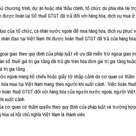
ủ chương trình, dự án hoặc nhà thầu chính, tổ chức do phía nhà tài tr
án được hoàn lại Số thuế GTGT đã trả đối với hàng hóa, dịch vụ mua ở
đạo của tổ chức, cá nhân nước ngoài để mua hàng hóa, dịch vụ phục 
rợ nhân đạo tại Việt Nam thì được hoàn thuế GTGT đã trả của hàng hóa
ại giao theo quy định của pháp luật về ưu đãi miễn trừ ngoại giao m
số thuế giá trị gia tăng đã trả ghi trên hóa đơn giá trị gia tăng hoặc
 trị gia tăng.
ớc ngoài mang hộ chiếu hoặc giấy tờ nhập cảnh do cơ quan có thẩm
hóa mua tại Việt Nam mang theo người khi xuất cảnh . Việc hoàn thu
ề hoàn thuế GTGT đối với hàng hóa của người nước ngoài, người Việ
hi xuất cảnh.
của cơ quan có thẩm quyền theo quy định của pháp luật và trường hợp
hòa xã hội chủ nghĩa Việt Nam là thành viên.